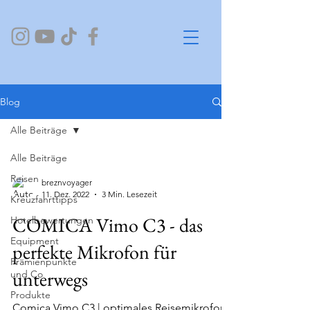
Blog
Alle Beiträge
Alle Beiträge
Reisen
breznvoyager
11. Dez. 2022
3 Min. Lesezeit
Kreuzfahrttipps
COMICA Vimo C3 - das
Hotelbewertungen
Equipment
perfekte Mikrofon für
Prämienpunkte
unterwegs
und Co
Produkte
Comica Vimo C3 | optimales Reisemikrofon |