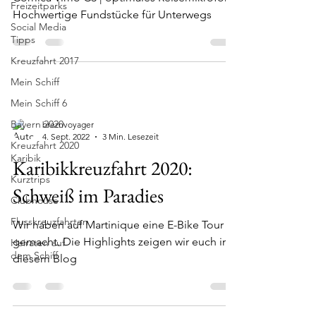
Freizeitparks
Hochwertige Fundstücke für Unterwegs
Social Media
Tipps
Kreuzfahrt 2017
Mein Schiff
Mein Schiff 6
Bayern 2020
breznvoyager
4. Sept. 2022
3 Min. Lesezeit
Kreuzfahrt 2020
Karibik
Karibikkreuzfahrt 2020:
Kurztrips
Schweiß im Paradies
Clubhouse
Flusskreuzfahrten
Wir haben auf Martinique eine E-Bike Tour
gemacht. Die Highlights zeigen wir euch in
Heiraten auf
dem Schiff
diesem Blog