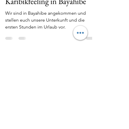
breznvoyager
17. Jan. 2021
3 Min. Lesezeit
Karibikkreuzfahrt 2020:
Karibikfeeling in Bayahibe
Wir sind in Bayahibe angekommen und
stellen euch unsere Unterkunft und die
ersten Stunden im Urlaub vor.
breznvoyager
16. Jan. 2021
3 Min. Lesezeit
SmallRig Gehäuse für Sony