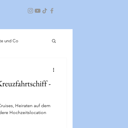
te und Co
 Schiff 6
reuzfahrtschiff -
Heiraten auf dem Schiff
ruises, Heiraten auf dem
ndere Hochzeitslocation