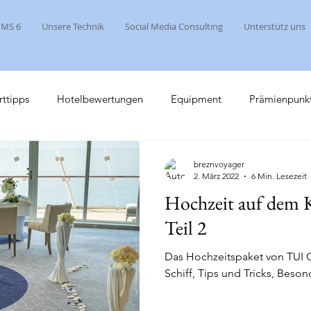
 MS 6
Unsere Technik
Social Media Consulting
Unterstütz uns
rttipps
Hotelbewertungen
Equipment
Prämienpunk
Social Media Tipps
Kreuzfahrt 2017
Mein Schiff
Mein
breznvoyager
2. März 2022
6 Min. Lesezeit
Hochzeit auf dem K
 Karibik
Kurztrips
Clubhouse
Flusskreuzfahrten
Teil 2
Das Hochzeitspaket von TUI C
Schiff, Tips und Tricks, Beso