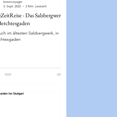
breznvoyager
5. Sept. 2022
2 Min. Lesezeit
zZeitReise - Das Salzbergwerk
Berchtesgaden
uch im ältesten Salzbergwerk, in
chtesgaden