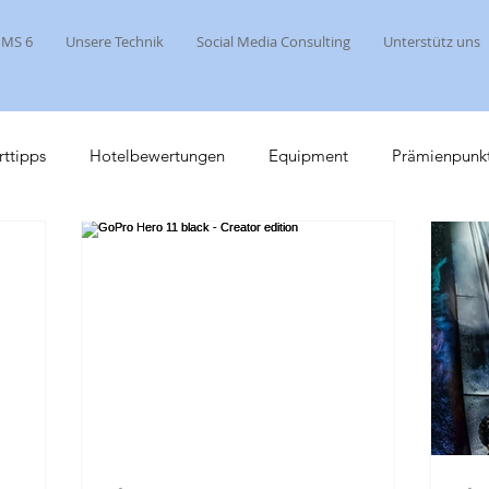
 MS 6
Unsere Technik
Social Media Consulting
Unterstütz uns
rttipps
Hotelbewertungen
Equipment
Prämienpunk
ipps
Kreuzfahrt 2017
Mein Schiff
Mein Schiff 6
rips
Clubhouse
Flusskreuzfahrten
Heiraten auf dem S