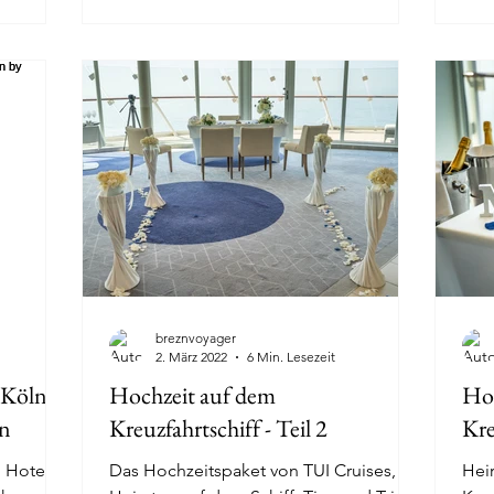
breznvoyager
2. März 2022
6 Min. Lesezeit
Köln -
Hochzeit auf dem
Hoc
on
Kreuzfahrtschiff - Teil 2
Kre
n Hotel
Das Hochzeitspaket von TUI Cruises,
Hei