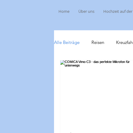
Home
Über uns
Hochzeit auf der
Alle Beiträge
Reisen
Kreuzfah
Freizeitparks
Social Media T
Kreuzfahrt 2020 Karibik
Kurzt