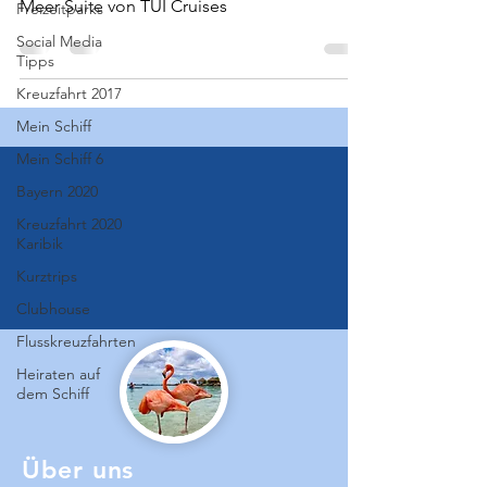
Meer Suite von TUI Cruises
Freizeitparks
Social Media
Tipps
Kreuzfahrt 2017
Mein Schiff
Mein Schiff 6
Bayern 2020
Kreuzfahrt 2020
Karibik
Kurztrips
Clubhouse
Flusskreuzfahrten
Heiraten auf
dem Schiff
Über uns