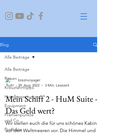
Blog
Alle Beiträge
Alle Beiträge
Reisen
breznvoyager
29. Aug. 2022
3 Min. Lesezeit
Kreuzfahrttipps
Mein Schiff 2 - HuM Suite -
Hotelbewertungen
Equipment
Das Geld wert?
Prämienpunkte
und Co
Wir stellen euch die für uns schönes Kabine
Produkte
auf den Weltmeeren vor. Die Himmel und